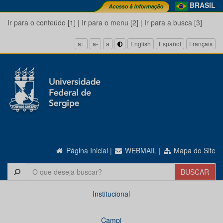
BRASIL
Ir para o conteúdo [1]
|
Ir para o menu [2]
|
Ir para a busca [3]
a+
a-
a
English
Español
Français
Página Inicial
|
WEBMAIL
|
Mapa do Site
Institucional
Campi